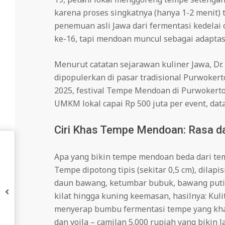
karena proses singkatnya (hanya 1-2 menit)
penemuan asli Jawa dari fermentasi kedelai
ke-16, tapi mendoan muncul sebagai adaptas
Menurut catatan sejarawan kuliner Jawa, Dr
dipopulerkan di pasar tradisional Purwokerto
2025, festival Tempe Mendoan di Purwokerto 
UMKM lokal capai Rp 500 juta per event, data
Ciri Khas Tempe Mendoan: Rasa da
Apa yang bikin tempe mendoan beda dari te
Tempe dipotong tipis (sekitar 0,5 cm), dilap
daun bawang, ketumbar bubuk, bawang putih
kilat hingga kuning keemasan, hasilnya: Kuli
menyerap bumbu fermentasi tempe yang khas
dan voila – camilan 5.000 rupiah yang bikin la