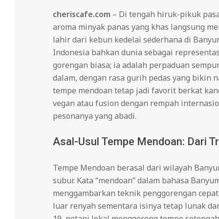
cheriscafe.com
– Di tengah hiruk-pikuk pasa
aroma minyak panas yang khas langsung men
lahir dari kebun kedelai sederhana di Bany
Indonesia bahkan dunia sebagai representa
gorengan biasa; ia adalah perpaduan sempur
dalam, dengan rasa gurih pedas yang bikin n
tempe mendoan tetap jadi favorit berkat kand
vegan atau fusion dengan rempah internasion
pesonanya yang abadi.
Asal-Usul Tempe Mendoan: Dari Tr
Tempe Mendoan berasal dari wilayah Banyum
subur. Kata “mendoan” dalam bahasa Banyuma
menggambarkan teknik penggorengan cepat d
luar renyah sementara isinya tetap lunak da
19, petani lokal menggoreng tempe setengah