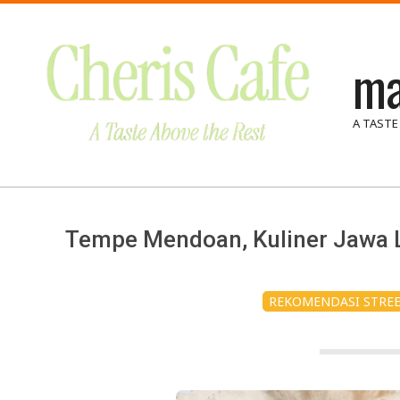
Skip
to
ma
content
A TASTE
Tempe Mendoan, Kuliner Jawa L
REKOMENDASI STRE