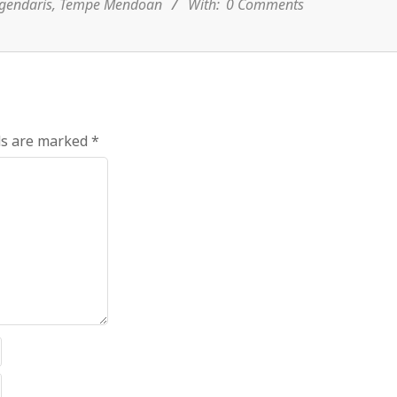
gendaris
,
Tempe Mendoan
With:
0 Comments
ds are marked
*