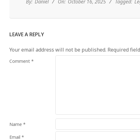
16
By:
Daniel
On:
October 16, 2025
Tagged:
Le
LEAVE A REPLY
Your email address will not be published.
Required fiel
Comment
*
Name
*
Email
*