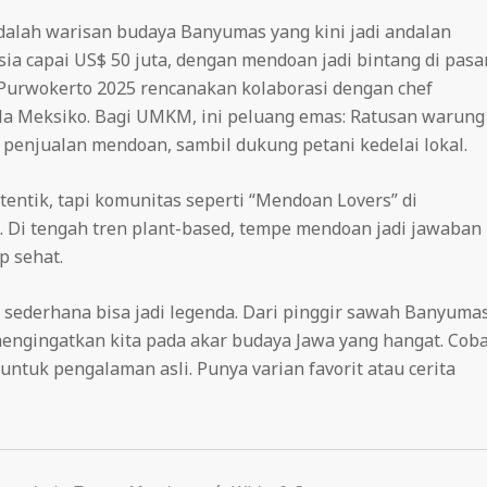
lah warisan budaya Banyumas yang kini jadi andalan
sia capai US$ 50 juta, dengan mendoan jadi bintang di pasa
i Purwokerto 2025 rencanakan kolaborasi dengan chef
 ala Meksiko. Bagi UMKM, ini peluang emas: Ratusan warung
i penjualan mendoan, sambil dukung petani kedelai lokal.
entik, tapi komunitas seperti “Mendoan Lovers” di
s. Di tengah tren plant-based, tempe mendoan jadi jawaban
p sehat.
sederhana bisa jadi legenda. Dari pinggir sawah Banyuma
engingatkan kita pada akar budaya Jawa yang hangat. Cob
untuk pengalaman asli. Punya varian favorit atau cerita