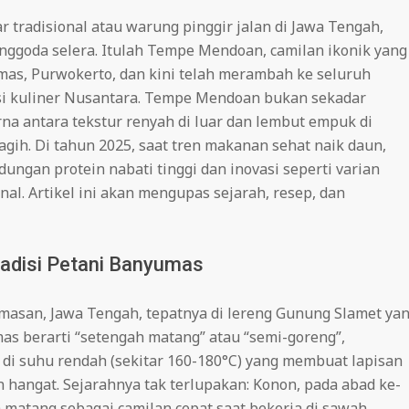
r tradisional atau warung pinggir jalan di Jawa Tengah,
ggoda selera. Itulah Tempe Mendoan, camilan ikonik yang
umas, Purwokerto, dan kini telah merambah ke seluruh
si kuliner Nusantara. Tempe Mendoan bukan sekadar
na antara tekstur renyah di luar dan lembut empuk di
agih. Di tahun 2025, saat tren makanan sehat naik daun,
ungan protein nabati tinggi dan inovasi seperti varian
al. Artikel ini akan mengupas sejarah, resep, dan
adisi Petani Banyumas
asan, Jawa Tengah, tepatnya di lereng Gunung Slamet ya
s berarti “setengah matang” atau “semi-goreng”,
i suhu rendah (sekitar 160-180°C) yang membuat lapisan
n hangat. Sejarahnya tak terlupakan: Konon, pada abad ke-
 matang sebagai camilan cepat saat bekerja di sawah,