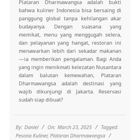
Plataran Dharmawangsa adalah bukti
bahwa kuliner Indonesia bisa bersaing di
panggung global tanpa kehilangan akar
budayanya. Dengan suasana yang
memikat, menu yang menggugah selera,
dan pelayanan yang hangat, restoran ini
menawarkan lebih dari sekadar makanan
—ia memberikan pengalaman. Bagi Anda
yang ingin menikmati kelezatan Nusantara
dalam balutan kemewahan, Plataran
Dharmawangsa adalah destinasi yang
wajib dikunjungi di Jakarta. Reservasi
sudah siap dibuat?
2025-
03-
23
By:
Daniel
On:
March 23, 2025
Tagged:
Pesona Kuliner
,
Plataran Dharmawangsa