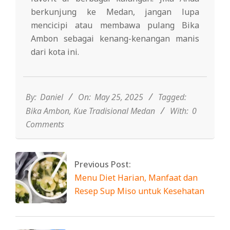
berkunjung ke Medan, jangan lupa
mencicipi atau membawa pulang Bika
Ambon sebagai kenang-kenangan manis
dari kota ini.
2025-
05-
25
By:
Daniel
On:
May 25, 2025
Tagged:
Bika Ambon
,
Kue Tradisional Medan
With:
0
Comments
Previous Post:
Menu Diet Harian, Manfaat dan
Resep Sup Miso untuk Kesehatan