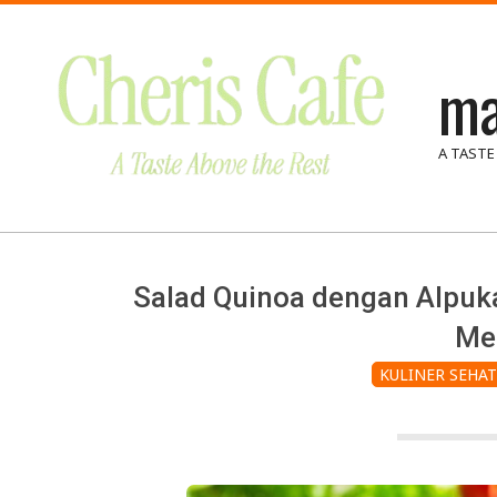
Skip
to
ma
content
A TASTE
Salad Quinoa dengan Alpuk
Me
KULINER SEHAT