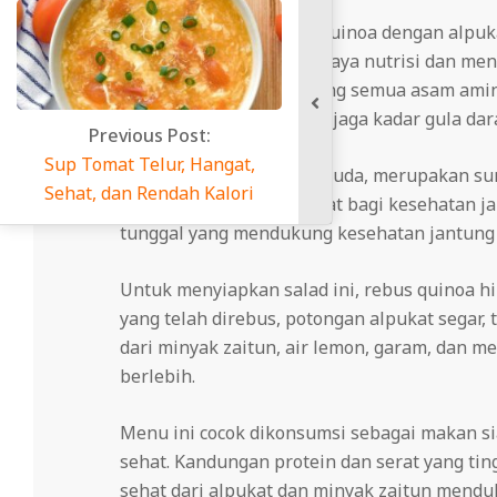
cheriscafe.com
– Salad quinoa dengan alpuk
hanya lezat, tetapi juga kaya nutrisi dan m
lengkap yang mengandung semua asam amino e
sehingga membantu menjaga kadar gula darah
Previous Post:
Sup Tomat Telur, Hangat,
Edamame, atau kedelai muda, merupakan sum
Sehat, dan Rendah Kalori
isoflavon yang bermanfaat bagi kesehatan ja
tunggal yang mendukung kesehatan jantung 
Untuk menyiapkan salad ini, rebus quinoa h
yang telah direbus, potongan alpukat segar, t
dari minyak zaitun, air lemon, garam, dan 
berlebih.
Menu ini cocok dikonsumsi sebagai makan s
sehat.
Kandungan protein dan serat yang ti
sehat dari alpukat dan minyak zaitun mendu