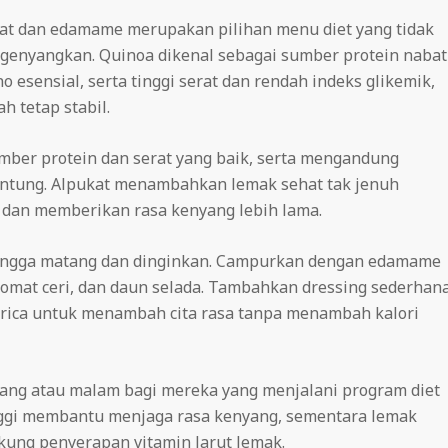
at dan edamame merupakan pilihan menu diet yang tidak
engenyangkan.
Quinoa dikenal sebagai sumber protein nabat
sensial, serta tinggi serat dan rendah indeks glikemik,
 tetap stabil.
ber protein dan serat yang baik, serta mengandung
ntung.
Alpukat menambahkan lemak sehat tak jenuh
dan memberikan rasa kenyang lebih lama.
ingga matang dan dinginkan.
Campurkan dengan edamame
omat ceri, dan daun selada.
Tambahkan dressing sederhan
merica untuk menambah cita rasa tanpa menambah kalori
iang atau malam bagi mereka yang menjalani program diet
nggi membantu menjaga rasa kenyang, sementara lemak
kung penyerapan vitamin larut lemak.