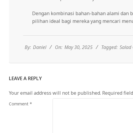
Dengan kombinasi bahan-bahan alami dan be
pilihan ideal bagi mereka yang mencari menu
2025-
05-
30
By:
Daniel
On:
May 30, 2025
Tagged:
Salad
LEAVE A REPLY
Your email address will not be published.
Required fiel
Comment
*