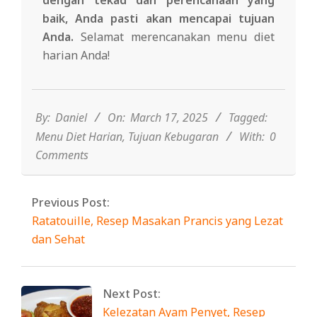
baik, Anda pasti akan mencapai tujuan
Anda.
Selamat merencanakan menu diet
harian Anda!
2025-
03-
17
By:
Daniel
On:
March 17, 2025
Tagged:
Menu Diet Harian
,
Tujuan Kebugaran
With:
0
Comments
Previous Post:
Ratatouille, Resep Masakan Prancis yang Lezat
dan Sehat
Next Post:
Kelezatan Ayam Penyet, Resep