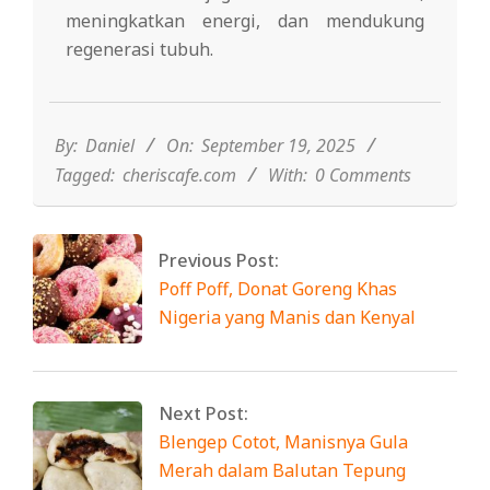
meningkatkan energi, dan mendukung
regenerasi tubuh.
2025-
09-
19
By:
Daniel
On:
September 19, 2025
Tagged:
cheriscafe.com
With:
0 Comments
Previous Post:
Poff Poff, Donat Goreng Khas
Nigeria yang Manis dan Kenyal
Next Post:
Blengep Cotot, Manisnya Gula
Merah dalam Balutan Tepung