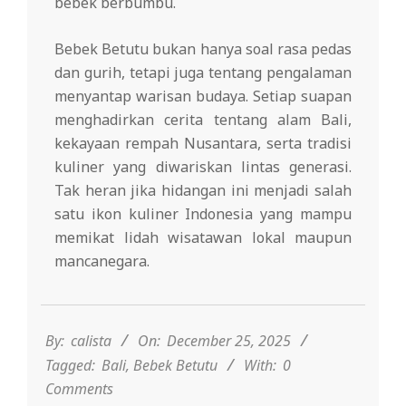
bebek berbumbu.
Bebek Betutu bukan hanya soal rasa pedas
dan gurih, tetapi juga tentang pengalaman
menyantap warisan budaya. Setiap suapan
menghadirkan cerita tentang alam Bali,
kekayaan rempah Nusantara, serta tradisi
kuliner yang diwariskan lintas generasi.
Tak heran jika hidangan ini menjadi salah
satu ikon kuliner Indonesia yang mampu
memikat lidah wisatawan lokal maupun
mancanegara.
2025-
12-
25
By:
calista
On:
December 25, 2025
Tagged:
Bali
,
Bebek Betutu
With:
0
Comments