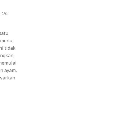
On:
satu
i menu
ni tidak
angkan,
memulai
an ayam,
awarkan