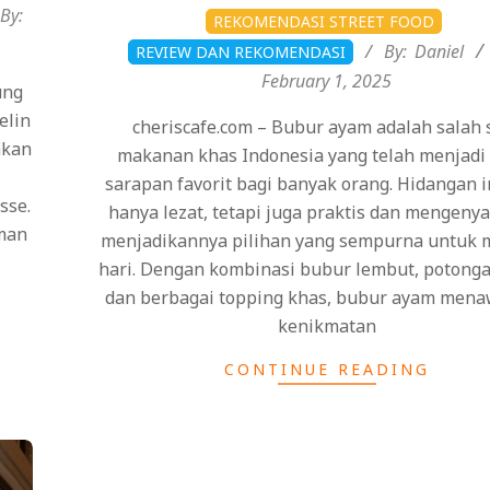
2025-
By:
REKOMENDASI STREET FOOD
02-
By:
Daniel
REVIEW DAN REKOMENDASI
01
February 1, 2025
ung
elin
cheriscafe.com – Bubur ayam adalah salah 
akan
makanan khas Indonesia yang telah menjad
sarapan favorit bagi banyak orang. Hidangan i
sse.
hanya lezat, tetapi juga praktis dan mengeny
aman
menjadikannya pilihan yang sempurna untuk 
hari. Dengan kombinasi bubur lembut, potong
dan berbagai topping khas, bubur ayam men
kenikmatan
CONTINUE READING