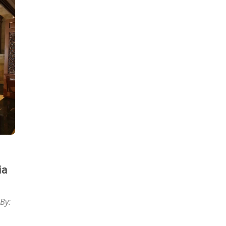
ia
By: