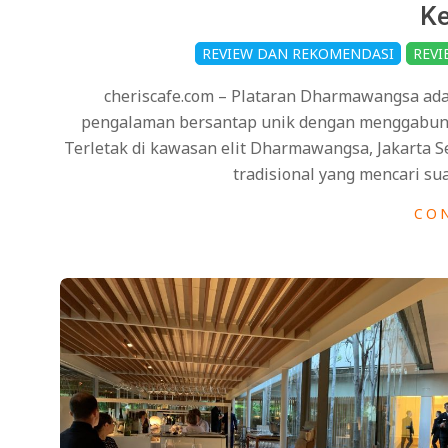
Ke
2025-
REVIEW DAN REKOMENDASI
REVI
03-
cheriscafe.com – Plataran Dharmawangsa ada
23
pengalaman bersantap unik dengan menggabung
Terletak di kawasan elit Dharmawangsa, Jakarta Se
tradisional yang mencari su
CO