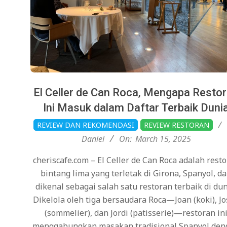
El Celler de Can Roca, Mengapa Resto
Ini Masuk dalam Daftar Terbaik Duni
2025-
REVIEW DAN REKOMENDASI
REVIEW RESTORAN
03-
Daniel
On:
March 15, 2025
15
cheriscafe.com – El Celler de Can Roca adalah rest
bintang lima yang terletak di Girona, Spanyol, d
dikenal sebagai salah satu restoran terbaik di dun
Dikelola oleh tiga bersaudara Roca—Joan (koki), J
(sommelier), dan Jordi (patisserie)—restoran in
menggabungkan masakan tradisional Spanyol den