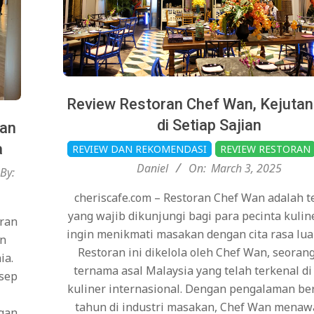
Review Restoran Chef Wan, Kejuta
di Setiap Sajian
ran
2025-
a
REVIEW DAN REKOMENDASI
REVIEW RESTORAN
03-
Daniel
On:
March 3, 2025
By:
03
cheriscafe.com – Restoran Chef Wan adalah 
yang wajib dikunjungi bagi para pecinta kulin
oran
ingin menikmati masakan dengan cita rasa luar
an
Restoran ini dikelola oleh Chef Wan, seorang
ia.
ternama asal Malaysia yang telah terkenal di
osep
kuliner internasional. Dengan pengalaman be
i
tahun di industri masakan, Chef Wan mena
gan