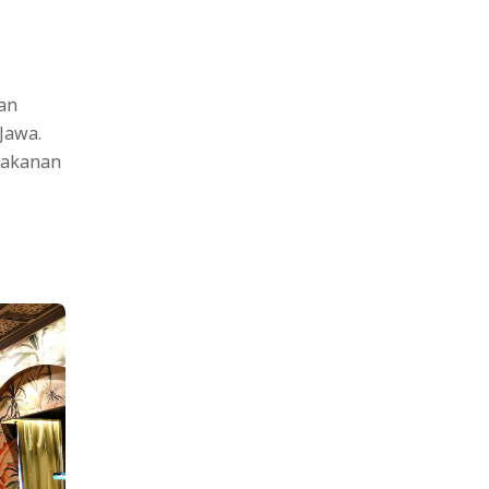
an
Jawa.
 makanan