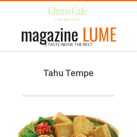
Skip
to
content
magazine
LUME
A TASTE ABOVE THE REST
Tahu Tempe