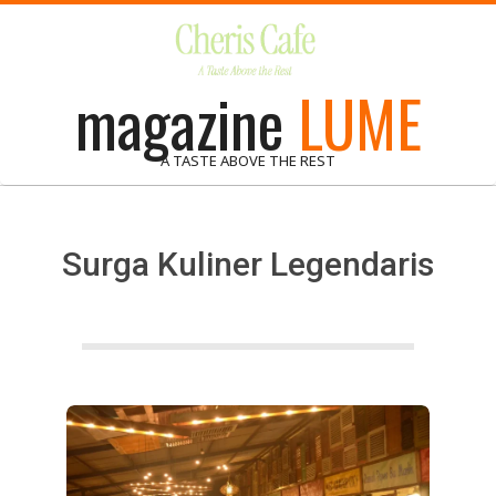
Skip
to
content
magazine
LUME
A TASTE ABOVE THE REST
Surga Kuliner Legendaris