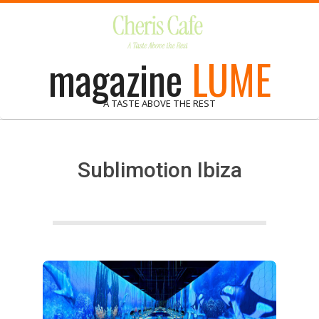
Skip
to
content
magazine
LUME
A TASTE ABOVE THE REST
Sublimotion Ibiza