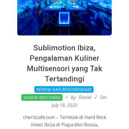
Sublimotion Ibiza,
Pengalaman Kuliner
Multisensori yang Tak
Tertandingi
2025-
REVIEW DAN REKOMENDASI
07-
By:
Daniel
On:
REVIEW RESTORAN
18
July 18, 2025
cheriscafe.com – Terletak di Hard Rock
Hotel Ibiza di Playa d’en Bossa,