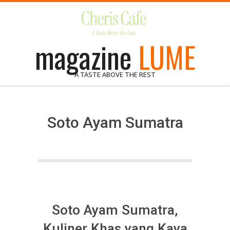
Skip
to
content
magazine
LUME
A TASTE ABOVE THE REST
Soto Ayam Sumatra
Soto Ayam Sumatra,
Kuliner Khas yang Kaya