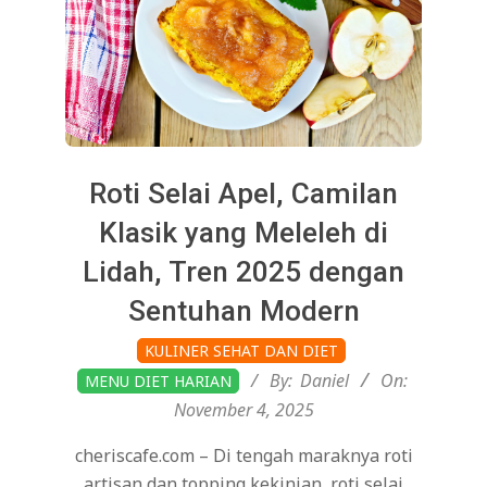
Roti Selai Apel, Camilan
Klasik yang Meleleh di
Lidah, Tren 2025 dengan
Sentuhan Modern
2025-
KULINER SEHAT DAN DIET
11-
By:
Daniel
On:
MENU DIET HARIAN
04
November 4, 2025
cheriscafe.com – Di tengah maraknya roti
artisan dan topping kekinian, roti selai