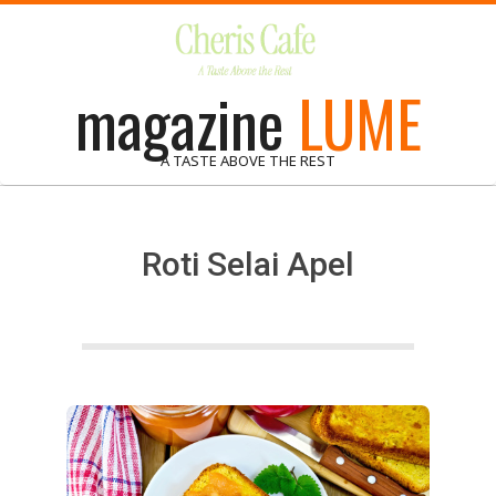
Skip
to
content
magazine
LUME
A TASTE ABOVE THE REST
Roti Selai Apel