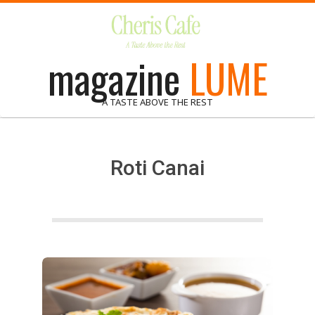
Skip
to
content
magazine
LUME
A TASTE ABOVE THE REST
Roti Canai