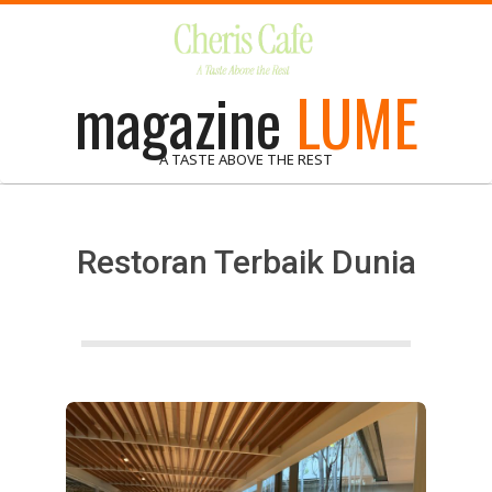
Skip
to
content
magazine
LUME
A TASTE ABOVE THE REST
Restoran Terbaik Dunia