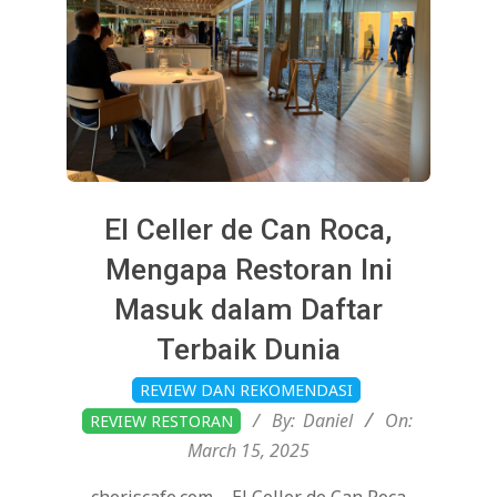
El Celler de Can Roca,
Mengapa Restoran Ini
Masuk dalam Daftar
Terbaik Dunia
2025-
REVIEW DAN REKOMENDASI
03-
By:
Daniel
On:
REVIEW RESTORAN
15
March 15, 2025
cheriscafe.com – El Celler de Can Roca