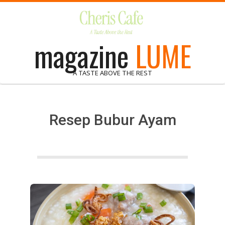
Skip
to
content
magazine
LUME
A TASTE ABOVE THE REST
Resep Bubur Ayam