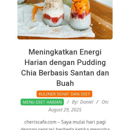
Meningkatkan Energi
Harian dengan Pudding
Chia Berbasis Santan dan
Buah
2025-
KULINER SEHAT DAN DIET
08-
By:
Daniel
On:
MENU DIET HARIAN
29
August 29, 2025
cheriscafe.com – Saya mulai hari pagi
dengan sensasi berbeda ketika mencoba