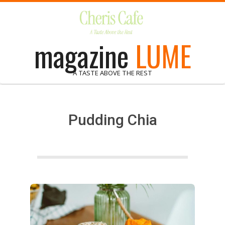
Skip
to
content
magazine
LUME
A TASTE ABOVE THE REST
Pudding Chia