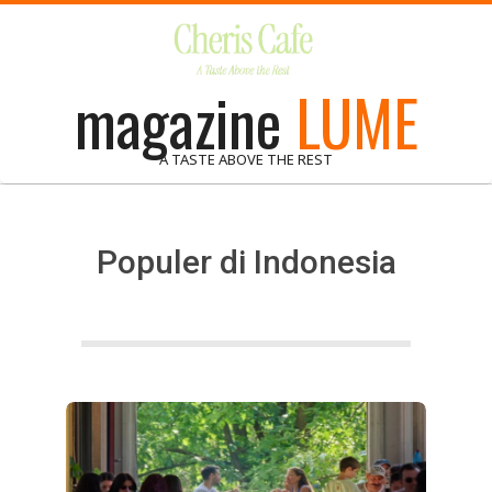
Skip
to
content
magazine
LUME
A TASTE ABOVE THE REST
Populer di Indonesia