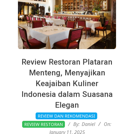
Review Restoran Plataran
Menteng, Menyajikan
Keajaiban Kuliner
Indonesia dalam Suasana
Elegan
2025-
REVIEW DAN REKOMENDASI
01-
By:
Daniel
On:
REVIEW RESTORAN
11
January 11, 2025