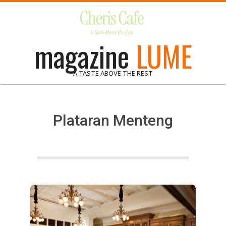
Skip
to
content
magazine
LUME
A TASTE ABOVE THE REST
Plataran Menteng