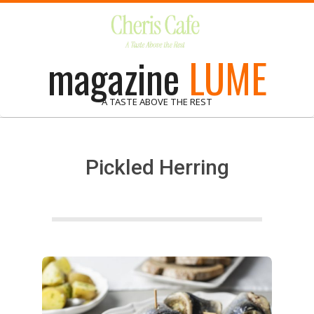
Skip
to
content
magazine
LUME
A TASTE ABOVE THE REST
Pickled Herring