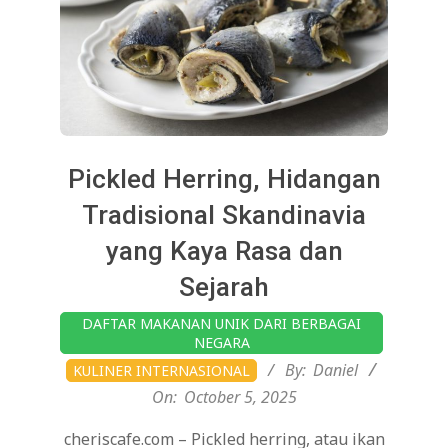
Pickled Herring, Hidangan
Tradisional Skandinavia
yang Kaya Rasa dan
Sejarah
2025-
DAFTAR MAKANAN UNIK DARI BERBAGAI
10-
NEGARA
05
By:
Daniel
KULINER INTERNASIONAL
On:
October 5, 2025
cheriscafe.com – Pickled herring, atau ikan