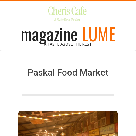
Skip
to
content
magazine
LUME
A TASTE ABOVE THE REST
Paskal Food Market