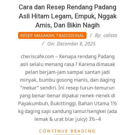
Cara dan Resep Rendang Padang
Asli Hitam Legam, Empuk, Nggak
Amis, Dan Bikin Nagih
2025-
By:
calista
RESEP MASAKAN TRADISIONAL
12-
On:
December 8, 2025
08
cheriscafe.com – Kenapa rendang Padang
asli selalu menang rasa ? Karena dimasak
pelan berjam-jam sampai santan jadi
minyak, bumbu gosong manis, dan daging
“mekar” sendiri. Ini resep turun-temurun
yang benar-benar dipakai nenek-nenek di
Payakumbuh, Bukittinggi. Bahan Utama 1½
kg daging sapi sandung lamur/sengkel (ada
lemak & urat biar juicy) 3½–4
CONTINUE READING