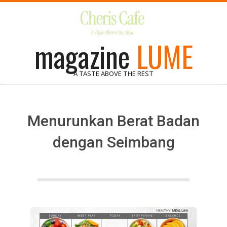
Skip
to
content
magazine
LUME
A TASTE ABOVE THE REST
Menurunkan Berat Badan
dengan Seimbang