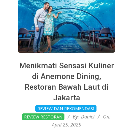
Menikmati Sensasi Kuliner
di Anemone Dining,
Restoran Bawah Laut di
Jakarta
2025-
REVIEW DAN REKOMENDASI
04-
By:
Daniel
On:
REVIEW RESTORAN
25
April 25, 2025