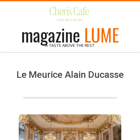
Skip
to
content
magazine
LUME
A TASTE ABOVE THE REST
Le Meurice Alain Ducasse