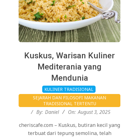
Kuskus, Warisan Kuliner
Mediterania yang
Mendunia
2025-
KULINER TRADISIONAL
08-
SEJARAH DAN FILOSOFI MAKANAN
03
TRADISIONAL TERTENTU
By:
Daniel
On:
August 3, 2025
cheriscafe.com – Kuskus, butiran kecil yang
terbuat dari tepung semolina, telah