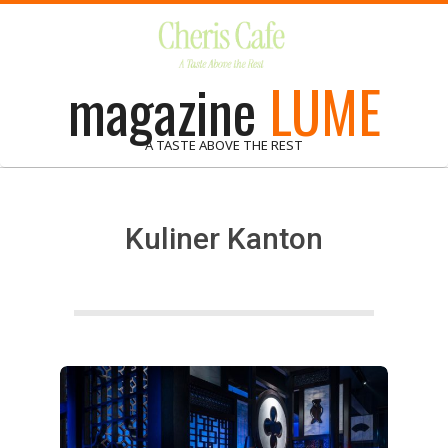
Skip
to
content
magazine
LUME
A TASTE ABOVE THE REST
Kuliner Kanton