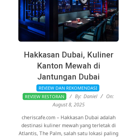
Hakkasan Dubai, Kuliner
Kanton Mewah di
Jantungan Dubai
2025-
REVIEW DAN REKOMENDASI
08-
By:
Daniel
On:
REVIEW RESTORAN
08
August 8, 2025
cheriscafe.com – Hakkasan Dubai adalah
destinasi kuliner mewah yang terletak di
Atlantis, The Palm, salah satu lokasi paling