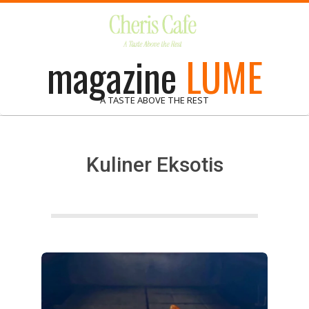
Skip
to
content
magazine
LUME
A TASTE ABOVE THE REST
Kuliner Eksotis