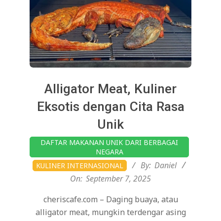
Alligator Meat, Kuliner
Eksotis dengan Cita Rasa
Unik
2025-
DAFTAR MAKANAN UNIK DARI BERBAGAI
09-
NEGARA
07
By:
Daniel
KULINER INTERNASIONAL
On:
September 7, 2025
cheriscafe.com – Daging buaya, atau
alligator meat, mungkin terdengar asing