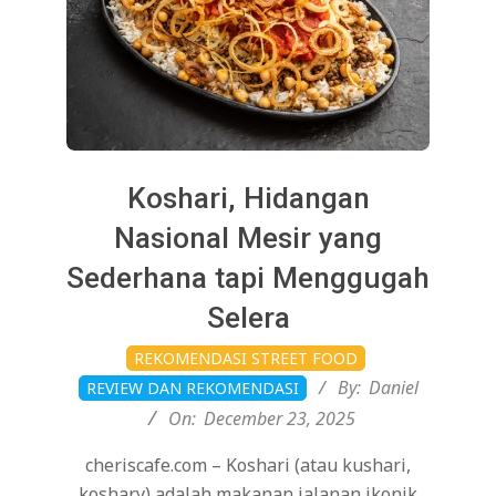
Koshari, Hidangan
Nasional Mesir yang
Sederhana tapi Menggugah
Selera
2025-
REKOMENDASI STREET FOOD
12-
By:
Daniel
REVIEW DAN REKOMENDASI
23
On:
December 23, 2025
cheriscafe.com – Koshari (atau kushari,
koshary) adalah makanan jalanan ikonik