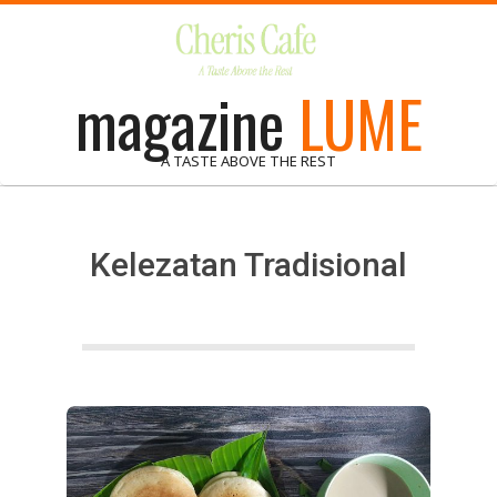
Skip
to
content
magazine
LUME
A TASTE ABOVE THE REST
Kelezatan Tradisional