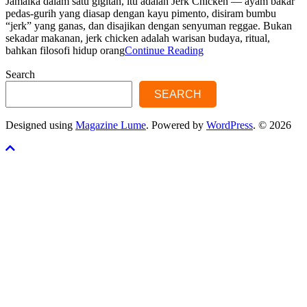
Jamaika dalam satu gigitan, itu adalah Jerk Chicken — ayam bakar
pedas-gurih yang diasap dengan kayu pimento, disiram bumbu
“jerk” yang ganas, dan disajikan dengan senyuman reggae. Bukan
sekadar makanan, jerk chicken adalah warisan budaya, ritual,
bahkan filosofi hidup orang
Continue Reading
Search
SEARCH
Designed using
Magazine Lume
. Powered by
WordPress
. © 2026