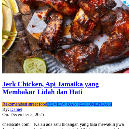
Jerk Chicken, Api Jamaika yang
Membakar Lidah dan Hati
2025-
Rekomendasi street food
REVIEW DAN REKOMENDASI
12-
By:
Daniel
02
On:
December 2, 2025
cheriscafe.com – Kalau ada satu hidangan yang bisa mewakili jiwa