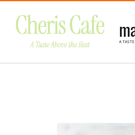
Skip
to
ma
content
A TASTE