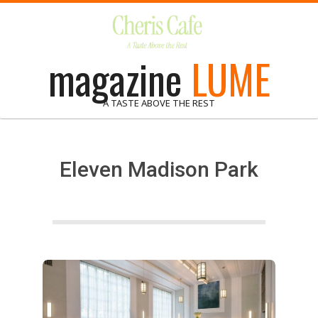
Skip
to
content
magazine
LUME
A TASTE ABOVE THE REST
Eleven Madison Park