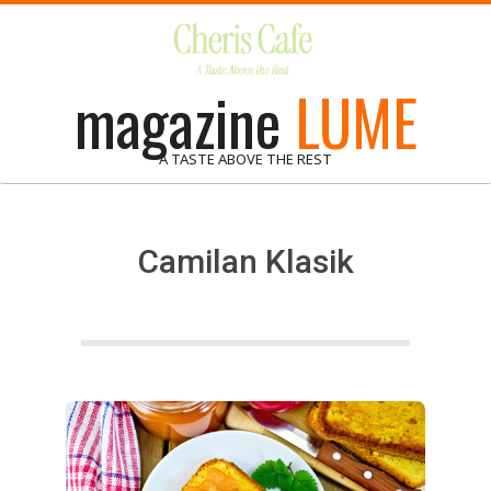
Skip
to
content
magazine
LUME
A TASTE ABOVE THE REST
Camilan Klasik