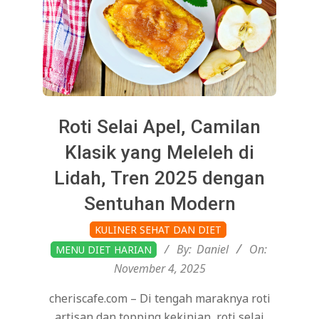
Roti Selai Apel, Camilan
Klasik yang Meleleh di
Lidah, Tren 2025 dengan
Sentuhan Modern
2025-
KULINER SEHAT DAN DIET
11-
By:
Daniel
On:
MENU DIET HARIAN
04
November 4, 2025
cheriscafe.com – Di tengah maraknya roti
artisan dan topping kekinian, roti selai