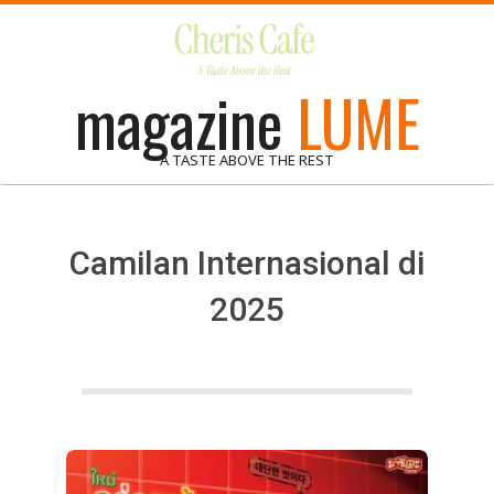
Skip
to
content
magazine
LUME
A TASTE ABOVE THE REST
Camilan Internasional di
2025