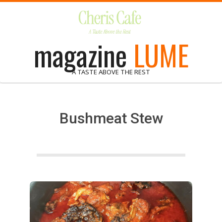
Skip
to
content
magazine
LUME
A TASTE ABOVE THE REST
Bushmeat Stew