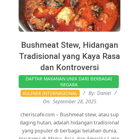
Bushmeat Stew, Hidangan
Tradisional yang Kaya Rasa
dan Kontroversi
2025-
DAFTAR MAKANAN UNIK DARI BERBAGAI
09-
NEGARA
28
By:
Daniel
KULINER INTERNASIONAL
On:
September 28, 2025
cheriscafe.com – Bushmeat stew, atau sup
daging hutan, adalah hidangan tradisional
yang populer di berbagai belahan dunia,
terutama di Afrika, Asia, dan Amerika Latin.