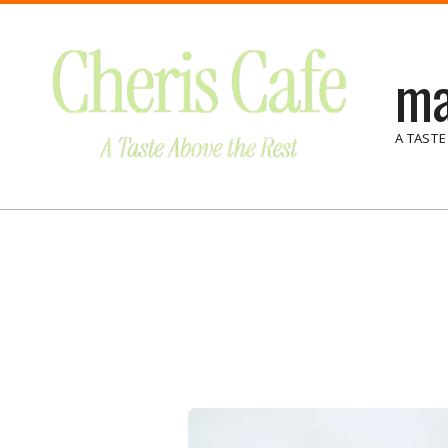
Skip
to
ma
content
A TASTE