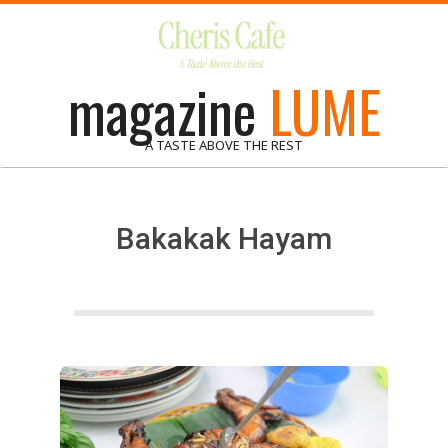
Skip
to
content
magazine
LUME
A TASTE ABOVE THE REST
Bakakak Hayam